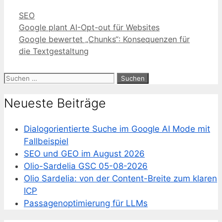
Kategorien
SEO
Google plant AI-Opt-out für Websites
Google bewertet „Chunks“: Konsequenzen für
die Textgestaltung
Suchen
nach:
Neueste Beiträge
Dialogorientierte Suche im Google AI Mode mit
Fallbeispiel
SEO und GEO im August 2026
Olio-Sardelia GSC 05-08-2026
Olio Sardelia: von der Content-Breite zum klaren
ICP
Passagenoptimierung für LLMs