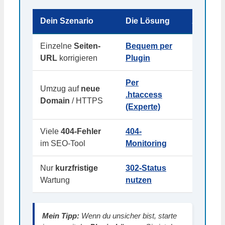
Dein Szenario
Die Lösung
Aufwan
Einzelne
Seiten-
Bequem per
★
URL
korrigieren
Plugin
(Minuten
Per
Umzug auf
neue
★★
.htaccess
Domain
/ HTTPS
(Mittel)
(Experte)
Viele
404-Fehler
404-
★
im SEO-Tool
Monitoring
(Pflicht)
Nur
kurzfristige
302-Status
⚠️
Wartung
nutzen
(Wichtig!
Mein Tipp:
Wenn du unsicher bist, starte