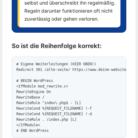
selbst und überschreibt ihn regelmäßig.
Regeln darunter funktionieren oft nicht
zuverlässig oder gehen verloren.
So ist die Reihenfolge korrekt:
# Eigene Weiterleitungen (HIER OBEN!)

Redirect 301 /alte-seite/ https://www.deine-website.de/ne
# BEGIN WordPress

<IfModule mod_rewrite.c>

RewriteEngine On

RewriteBase /

RewriteRule ^index\.php$ - [L]

RewriteCond %{REQUEST_FILENAME} !-f

RewriteCond %{REQUEST_FILENAME} !-d

RewriteRule . /index.php [L]

</IfModule>
