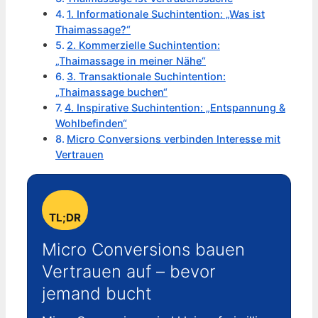
1. Informationale Suchintention: „Was ist
Thaimassage?“
2. Kommerzielle Suchintention:
„Thaimassage in meiner Nähe“
3. Transaktionale Suchintention:
„Thaimassage buchen“
4. Inspirative Suchintention: „Entspannung &
Wohlbefinden“
Micro Conversions verbinden Interesse mit
Vertrauen
TL;DR
Micro Conversions bauen
Vertrauen auf – bevor
jemand bucht