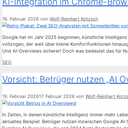
KI-Integration im Chrome-Brow
19. Februar 2026
von
Wolf-Reinhart Kotzsch
Google hat im Jahr 2025 begonnen, künstliche Intelligenz 
vollzogen, der weit über kleine Komfortfunktionen hinausge
Und AI-Overviews sicherer! Doch was bedeutet das für Nu
Kategorien
SEO
Vorsicht: Betrüger nutzen „AI O
19. Februar 2026
17. Februar 2026
von
Wolf-Reinhart Kotz
In Zeiten, in denen künstliche Intelligenz immer mehr Lebe
aktuelles Beispiel: Betrüger nutzen inzwischen Google AI-