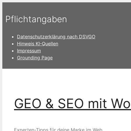
Zum
Inhalt
Pflichtangaben
springen
Datenschutzerklärung nach DSVGO
Hinweis KI-Quellen
Impressum
Grounding Page
GEO & SEO mit Wo
Experten-Tipps für deine Marke im Web.