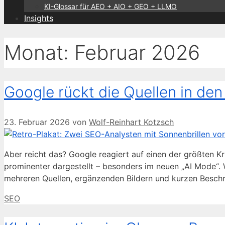
KI-Glossar für AEO + AIO + GEO + LLMO
Insights
Monat:
Februar 2026
Google rückt die Quellen in de
23. Februar 2026
von
Wolf-Reinhart Kotzsch
Aber reicht das? Google reagiert auf einen der größten Kr
prominenter dargestellt – besonders im neuen „AI Mode“.
mehreren Quellen, ergänzenden Bildern und kurzen Beschr
Kategorien
SEO