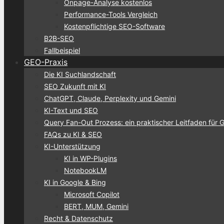
Onpage-Analyse kostenlos
Performance-Tools Vergleich
Kostenpflichtige SEO-Software
B2B-SEO
Fallbeispiel
GEO-Praxis
Die KI Suchlandschaft
SEO Zukunft mit KI
ChatGPT, Claude, Perplexity und Gemini
KI-Text und SEO
Query Fan-Out Prozess: ein praktischer Leitfaden für 
FAQs zu KI & SEO
KI-Unterstützung
KI in WP-Plugins
NotebookLM
KI in Google & Bing
Microsoft Copilot
BERT, MUM, Gemini
Recht & Datenschutz