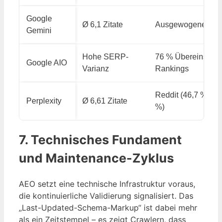
Google
Ø 6,1 Zitate
Ausgewogenes We
Gemini
Hohe SERP-
76 % Übereinstimm
Google AIO
Varianz
Rankings
Reddit (46,7 %), Y
Perplexity
Ø 6,61 Zitate
%)
7. Technisches Fundament
und Maintenance-Zyklus
AEO setzt eine technische Infrastruktur voraus,
die kontinuierliche Validierung signalisiert. Das
„Last-Updated-Schema-Markup“ ist dabei mehr
als ein Zeitstempel – es zeigt Crawlern, dass