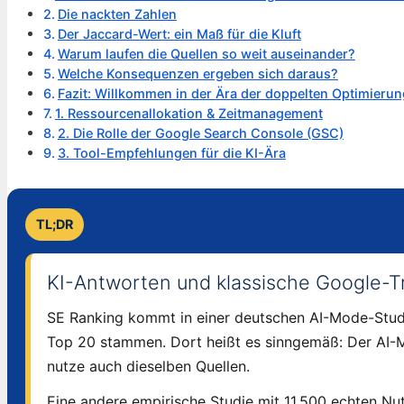
Die nackten Zahlen
Der Jaccard-Wert: ein Maß für die Kluft
Warum laufen die Quellen so weit auseinander?
Welche Konsequenzen ergeben sich daraus?
Fazit: Willkommen in der Ära der doppelten Optimierun
1. Ressourcenallokation & Zeitmanagement
2. Die Rolle der Google Search Console (GSC)
3. Tool-Empfehlungen für die KI-Ära
TL;DR
KI-Antworten und klassische Google-T
SE Ranking kommt in einer deutschen AI-Mode-Studi
Top 20 stammen. Dort heißt es sinngemäß: Der AI-M
nutze auch dieselben Quellen.
Eine andere empirische Studie mit 11.500 echten Nut