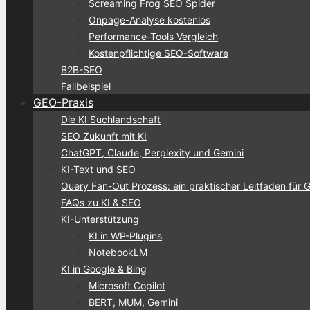
Screaming Frog SEO Spider
Onpage-Analyse kostenlos
Performance-Tools Vergleich
Kostenpflichtige SEO-Software
B2B-SEO
Fallbeispiel
GEO-Praxis
Die KI Suchlandschaft
SEO Zukunft mit KI
ChatGPT, Claude, Perplexity und Gemini
KI-Text und SEO
Query Fan-Out Prozess: ein praktischer Leitfaden für 
FAQs zu KI & SEO
KI-Unterstützung
KI in WP-Plugins
NotebookLM
KI in Google & Bing
Microsoft Copilot
BERT, MUM, Gemini